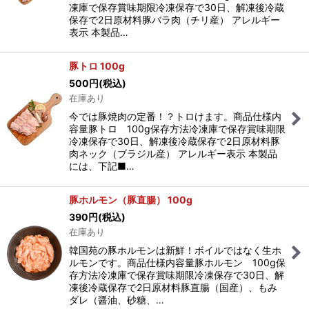
凍庫で保存賞味期限冷凍保存で30日、解凍後冷蔵
保存で2日原材料豚バラ肉（チリ産） アレルギー
表示 本製品…
豚トロ 100g
500
円
(税込)
在庫あり
今では豚焼肉の定番！？トロけます。商品仕様内
容量豚トロ 100g保存方法冷凍庫で保存賞味期限
冷凍保存で30日、解凍後冷蔵保存で2日原材料豚
肉ネック（ブラジル産） アレルギー表示 本製品
には、下記■…
豚ホルモン（豚直腸） 100g
390
円
(税込)
在庫あり
韓国苑の豚ホルモンは新鮮！ボイルではなく生ホ
ルモンです。商品仕様内容量豚ホルモン 100g保
存方法冷凍庫で保存賞味期限冷凍保存で30日、解
凍後冷蔵保存で2日原材料豚直腸（国産）、もみ
ダレ（醤油、砂糖、…