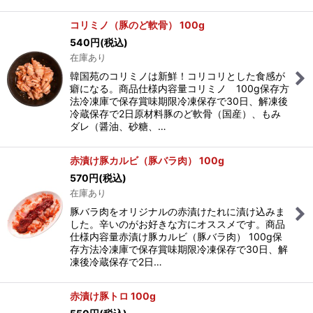
コリミノ（豚のど軟骨） 100g
540
円
(税込)
在庫あり
韓国苑のコリミノは新鮮！コリコリとした食感が
癖になる。商品仕様内容量コリミノ 100g保存方
法冷凍庫で保存賞味期限冷凍保存で30日、解凍後
冷蔵保存で2日原材料豚のど軟骨（国産）、もみ
ダレ（醤油、砂糖、…
赤漬け豚カルビ（豚バラ肉） 100g
570
円
(税込)
在庫あり
豚バラ肉をオリジナルの赤漬けたれに漬け込みま
した。辛いのがお好きな方にオススメです。商品
仕様内容量赤漬け豚カルビ（豚バラ肉） 100g保
存方法冷凍庫で保存賞味期限冷凍保存で30日、解
凍後冷蔵保存で2日…
赤漬け豚トロ 100g