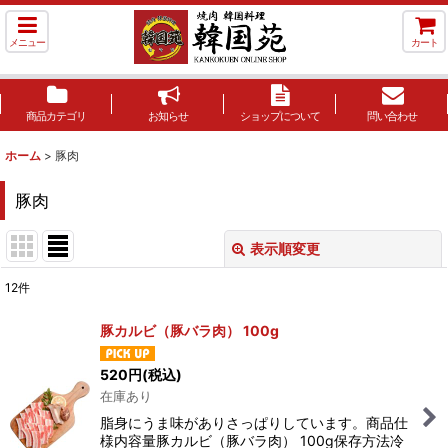
メニュー
カート
商品カテゴリ
お知らせ
ショップについて
問い合わせ
ホーム
>
豚肉
豚肉
表示順変更
閉じる
12
件
表示数
:
豚カルビ（豚バラ肉） 100g
並び順
:
520
円
(税込)
在庫あり
絞り込む
脂身にうま味がありさっぱりしています。商品仕
様内容量豚カルビ（豚バラ肉） 100g保存方法冷