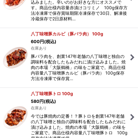
込みました。辛いのがお好きな方にオススメで
す。商品仕様内容量赤漬けコリミノ 100g保存方
法冷凍庫で保存賞味期限冷凍保存で30日、解凍後
冷蔵保存で2日原材料…
八丁味噌豚カルビ（豚バラ肉） 100g
600
円
(税込)
在庫あり
豚バラ肉を、創業147年老舗の八丁味噌と独自の
調味料を配合したもみだれに漬け込みました。焼
肉の本場「大阪鶴橋」の味をご家庭で。商品仕様
内容量八丁味噌豚カルビ（豚バラ肉） 100g保存
方法冷凍庫で保存賞…
八丁味噌豚トロ 100g
580
円
(税込)
在庫あり
今では豚焼肉の定番！？豚トロを創業147年老舗
の八丁味噌と独自の調味料を配合したもみだれに
漬け込みました。焼肉の本場「大阪鶴橋」の味を
ご家庭で。商品仕様内容量八丁味噌豚トロ 100g