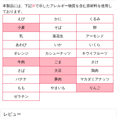
本製品には、下記
■
で示したアレルギー物質を含む原材料を使用し
ております。
えび
かに
くるみ
小麦
そば
卵
乳
落花生
アーモンド
あわび
いか
いくら
オレンジ
カシューナッツ
キウイフルーツ
牛肉
ごま
さけ
さば
大豆
鶏肉
バナナ
豚肉
マカダミアナッツ
もも
やまいも
りんご
ゼラチン
レビュー