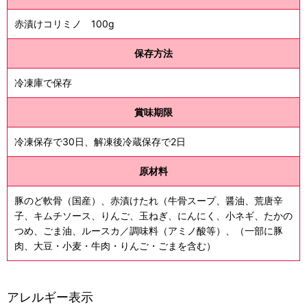
赤漬けコリミノ 100g
保存方法
冷凍庫で保存
賞味期限
冷凍保存で30日、解凍後冷蔵保存で2日
原材料
豚のど軟骨（国産）、赤漬けたれ（牛骨スープ、醤油、荒唐辛
子、キムチソース、りんご、玉ねぎ、にんにく、小ネギ、たかの
つめ、ごま油、ルースカ／調味料（アミノ酸等）、（一部に豚
肉、大豆・小麦・牛肉・りんご・ごまを含む）
アレルギー表示