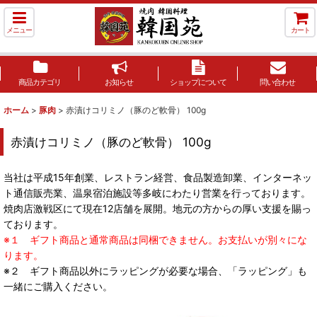
メニュー
カート
商品カテゴリ
お知らせ
ショップについて
問い合わせ
ホーム
>
豚肉
>
赤漬けコリミノ（豚のど軟骨） 100g
赤漬けコリミノ（豚のど軟骨） 100g
当社は平成15年創業、レストラン経営、食品製造卸業、インターネッ
ト通信販売業、温泉宿泊施設等多岐にわたり営業を行っております。
焼肉店激戦区にて現在12店舗を展開。地元の方からの厚い支援を賜っ
ております。
※１ ギフト商品と通常商品は同梱できません。お支払いが別々にな
ります。
※２ ギフト商品以外にラッピングが必要な場合、「ラッピング」も
一緒にご購入ください。