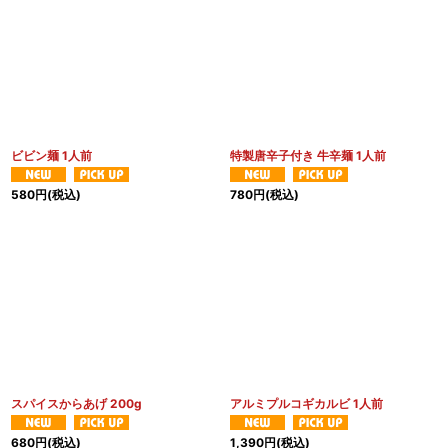
ビビン麺 1人前
特製唐辛子付き 牛辛麺 1人前
580
円
(税込)
780
円
(税込)
スパイスからあげ 200g
アルミプルコギカルビ 1人前
680
円
(税込)
1,390
円
(税込)