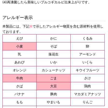
(4)再沸騰したら美味しいプルコギカルビ出来上がりです。
アレルギー表示
本製品には、下記
■
で示したアレルギー物質を含む原材料を使用し
ております。
えび
かに
くるみ
小麦
そば
卵
乳
落花生
アーモンド
あわび
いか
いくら
オレンジ
カシューナッツ
キウイフルーツ
牛肉
ごま
さけ
さば
大豆
鶏肉
バナナ
豚肉
マカダミアナッツ
もも
やまいも
りんご