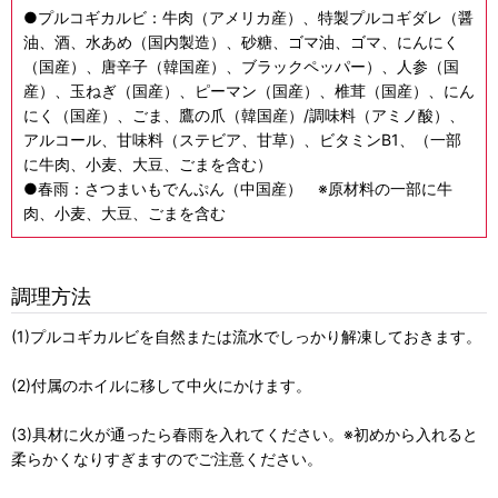
●プルコギカルビ：牛肉（アメリカ産）、特製プルコギダレ（醤
油、酒、水あめ（国内製造）、砂糖、ゴマ油、ゴマ、にんにく
（国産）、唐辛子（韓国産）、ブラックペッパー）、人参（国
産）、玉ねぎ（国産）、ピーマン（国産）、椎茸（国産）、にん
にく（国産）、ごま、鷹の爪（韓国産）/調味料（アミノ酸）、
アルコール、甘味料（ステビア、甘草）、ビタミンB1、（一部
に牛肉、小麦、大豆、ごまを含む）
●春雨：さつまいもでんぷん（中国産） ※原材料の一部に牛
肉、小麦、大豆、ごまを含む
調理方法
(1)プルコギカルビを自然または流水でしっかり解凍しておきます。
(2)付属のホイルに移して中火にかけます。
(3)具材に火が通ったら春雨を入れてください。※初めから入れると
柔らかくなりすぎますのでご注意ください。