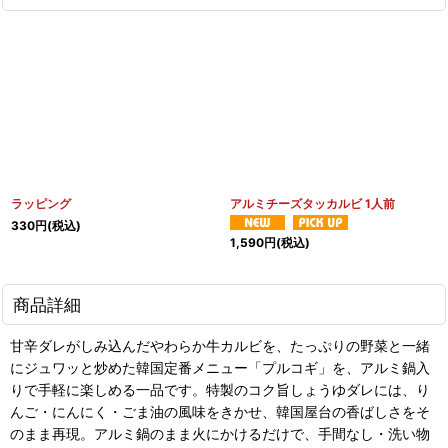
ラッピング
アルミチーズタッカルビ 1人前
330
円
(税込)
1,590
円
(税込)
商品詳細
甘辛ダレがしみ込んだやわらか牛カルビを、たっぷりの野菜と一緒
にジュワッと炒めた韓国定番メニュー「プルコギ」を、アルミ鍋入
りで手軽に楽しめる一品です。特製のコク旨しょうゆダレには、り
んご・にんにく・ごま油の風味をきかせ、韓国屋台の香ばしさをそ
のまま再現。アルミ鍋のまま火にかけるだけで、手間なし・洗い物