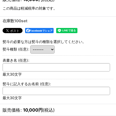
この商品は軽減税率の対象です。
在庫数100set
Facebookでシェア
熨斗の必要な方は熨斗の種類を選択してください。
熨斗種類
(任意)
:
表書き名
(任意)
:
最大30文字
熨斗に記入するお名前
(任意)
:
最大30文字
販売価格
:
10,000
円
(税込)