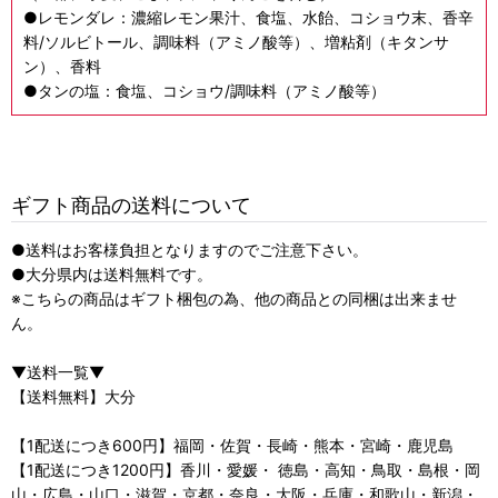
●レモンダレ
：濃縮レモン果汁、食塩、水飴、コショウ末、香辛
料/ソルビトール、調味料（アミノ酸等）、増粘剤（キタンサ
ン）、香料
●タンの塩
：食塩、コショウ/調味料（アミノ酸等）
ギフト商品の送料について
●送料はお客様負担となりますのでご注意下さい。
●大分県内は送料無料です。
※こちらの商品はギフト梱包の為、他の商品との同梱は出来ませ
ん。
▼送料一覧▼
【送料無料】大分
【1配送につき600円】福岡・佐賀・長崎・熊本・宮崎・鹿児島
【1配送につき1200円】香川・愛媛・ 徳島・高知・鳥取・島根・岡
山・広島・山口・滋賀・京都・奈良・大阪・兵庫・和歌山・新潟・