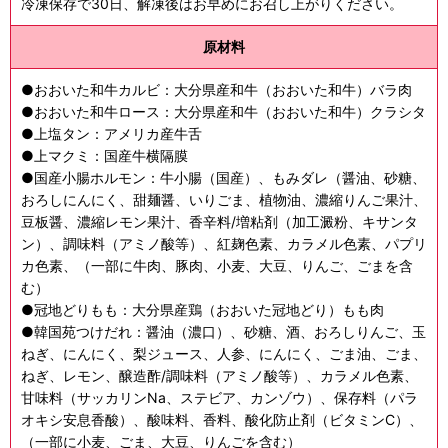
冷凍保存で30日、解凍後はお早めにお召し上がりください。
原材料
●おおいた和牛カルビ：大分県産和牛（おおいた和牛）バラ肉
●
おおいた和牛ロース
：大分県産和牛（おおいた和牛）クラシタ
●上塩タン
：アメリカ産牛舌
●上マクミ
：国産牛横隔膜
●国産小腸ホルモン
：牛小腸（国産）、もみダレ（醤油、砂糖、
おろしにんにく、甜麺醤、いりごま、植物油、濃縮りんご果汁、
豆板醤、濃縮レモン果汁、香辛料/増粘剤（加工澱粉、キサンタ
ン）、調味料（アミノ酸等）、紅麹色素、カラメル色素、パプリ
カ色素、（一部に牛肉、豚肉、小麦、大豆、りんご、ごまを含
む）
●冠地どりもも
：大分県産鶏（おおいた冠地どり）もも肉
●韓国苑つけだれ
：醤油（濃口）、砂糖、酒、おろしりんご、玉
ねぎ、にんにく、梨ジュース、人参、にんにく、ごま油、ごま、
ねぎ、レモン、醸造酢/調味料（アミノ酸等）、カラメル色素、
甘味料（サッカリンNa、ステビア、カンゾウ）、保存料（パラ
オキシ安息香酸）、酸味料、香料、酸化防止剤（ビタミンC）、
（一部に小麦、ごま、大豆、りんごを含む）