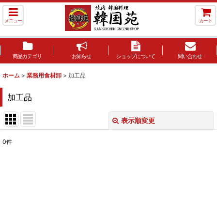
メニュー
カート
商品カテゴリ
お知らせ
ショップについて
問い合わせ
ホーム
>
業務用食材卸
>
加工品
加工品
表示順変更
閉じる
0
件
表示数
:
並び順
:
絞り込む