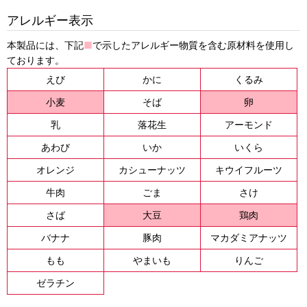
アレルギー表示
本製品には、下記
■
で示したアレルギー物質を含む原材料を使用し
ております。
えび
かに
くるみ
小麦
そば
卵
乳
落花生
アーモンド
あわび
いか
いくら
オレンジ
カシューナッツ
キウイフルーツ
牛肉
ごま
さけ
さば
大豆
鶏肉
バナナ
豚肉
マカダミアナッツ
もも
やまいも
りんご
ゼラチン