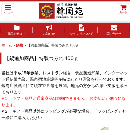
メニュー
カート
商品カテゴリ
お知らせ
ショップについて
問い合わせ
ホーム
>
鍋物
>
【鍋追加商品】特製つみれ 100ｇ
【鍋追加商品】特製つみれ 100ｇ
当社は平成15年創業、レストラン経営、食品製造卸業、インターネッ
ト通信販売業、温泉宿泊施設等多岐にわたり営業を行っております。
焼肉店激戦区にて現在12店舗を展開。地元の方からの厚い支援を賜っ
ております。
※１ ギフト商品と通常商品は同梱できません。お支払いが別々にな
ります。
※２ ギフト商品以外にラッピングが必要な場合、「ラッピング」も
一緒にご購入ください。