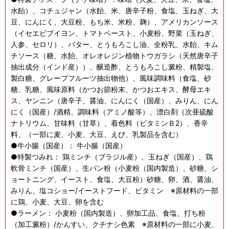
水飴）、コチュジャン（水飴、米、唐辛子粉、食塩、玉ねぎ、大
豆、にんにく、大豆粉、もち米、米粉、麹）、アメリカンソース
（イセエビブイヨン、トマトペースト、小麦粉、野菜（玉ねぎ、
人参、セロリ）、バター、とうもろこし油、全粉乳、水飴、キム
チソース（糖、水飴、オレオレジン植物トウガラシ（天然唐辛子
抽出成分（インド産））、醸造酢、とうもろこし澱粉、精製塩、
製白糖、グレープフルーツ抽出物他）、風味調味料（食塩、砂
糖、乳糖、風味原料（かつお節粉末、かつおエキス、酵母エキ
ス、ヤンニン（唐辛子、醤油、にんにく（国産）、みりん、にん
にく（国産）/酒精、調味料（アミノ酸等）、漂白剤（次亜硫酸
ナトリウム、甘味料（甘草）、着色料（ビタミンＢ2）、香辛
料、（一部に麦、小麦、大豆、えび、乳製品を含む）
●牛小腸（国産）： 牛小腸（国産）
●特製つみれ： 鶏ミンチ（ブラジル産）、玉ねぎ（国産）、鶏
軟骨ミンチ（国産）、生パン粉（小麦粉（国内製造）、砂糖、シ
ョートニング、イースト、食塩、大豆粉）砂糖、卵、酒、醤油、
みりん、塩コショー/イーストフード、ビタミン ※原材料の一部
に鶏、小麦、大豆、卵を含む
●ラーメン： 小麦粉（国内製造）、卵加工品、食塩、打ち粉
（加工澱粉）/かんすい、クチナシ色素 ※原材料の一部に小麦、