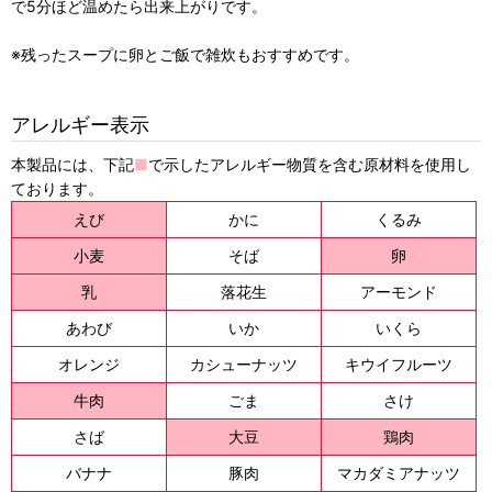
で5分ほど温めたら出来上がりです。
※残ったスープに卵とご飯で雑炊もおすすめです。
アレルギー表示
本製品には、下記
■
で示したアレルギー物質を含む原材料を使用し
ております。
えび
かに
くるみ
小麦
そば
卵
乳
落花生
アーモンド
あわび
いか
いくら
オレンジ
カシューナッツ
キウイフルーツ
牛肉
ごま
さけ
さば
大豆
鶏肉
バナナ
豚肉
マカダミアナッツ