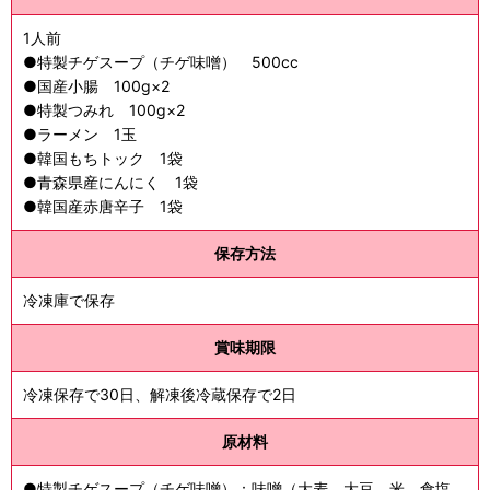
1人前
●特製チゲスープ（チゲ味噌） 500cc
●国産小腸 100g×2
●特製つみれ 100g×2
●ラーメン 1玉
●韓国もちトック 1袋
●青森県産にんにく 1袋
●韓国産赤唐辛子 1袋
保存方法
冷凍庫で保存
賞味期限
冷凍保存で30日、解凍後冷蔵保存で2日
原材料
●特製チゲスープ（チゲ味噌）：味噌（大麦、大豆、米、食塩、