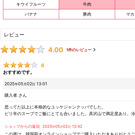
キウイフルーツ
牛肉
バナナ
豚肉
マカ
レビュー
4.00
1
件のレビュー
4
おすすめです。
2025
05
02
13:01
年
月
日
購入者
さん
思ってた以上に本格的なユッケジャンクッパでした。
ピリ辛のスープでご飯にとても合いました。具沢山で満足度あり。冷凍
ショップからの返信
2025
05
02
13:42
年
月
日
この度は、韓国苑オンラインショップでご購入いただきありがとう