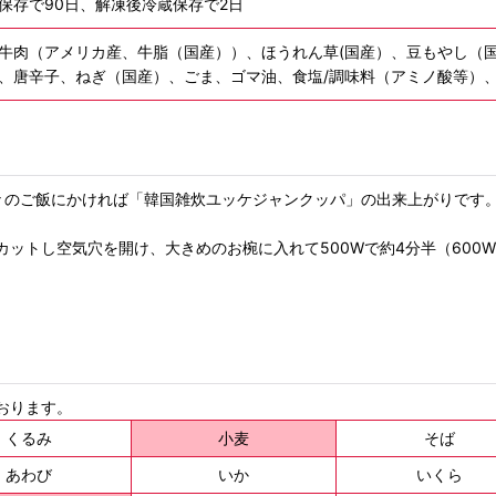
保存で90日、解凍後冷蔵保存で2日
牛肉（アメリカ産、牛脂（国産））、ほうれん草(国産）、豆もやし（
、唐辛子、ねぎ（国産）、ごま、ゴマ油、食塩/調味料（アミノ酸等）
々のご飯にかければ「韓国雑炊ユッケジャンクッパ」の出来上がりです
ットし空気穴を開け、大きめのお椀に入れて500Wで約4分半（600
おります。
くるみ
小麦
そば
あわび
いか
いくら