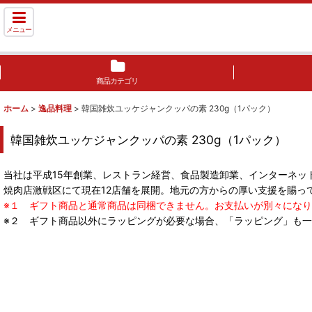
メニュー
商品カテゴリ
ホーム
>
逸品料理
>
韓国雑炊ユッケジャンクッパの素 230g（1パック）
韓国雑炊ユッケジャンクッパの素 230g（1パック）
当社は平成15年創業、レストラン経営、食品製造卸業、インターネッ
焼肉店激戦区にて現在12店舗を展開。地元の方からの厚い支援を賜っ
※１ ギフト商品と通常商品は同梱できません。お支払いが別々にな
※２ ギフト商品以外にラッピングが必要な場合、「ラッピング」も