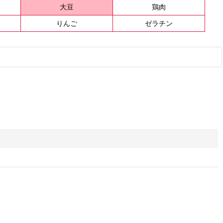
大豆
鶏肉
りんご
ゼラチン