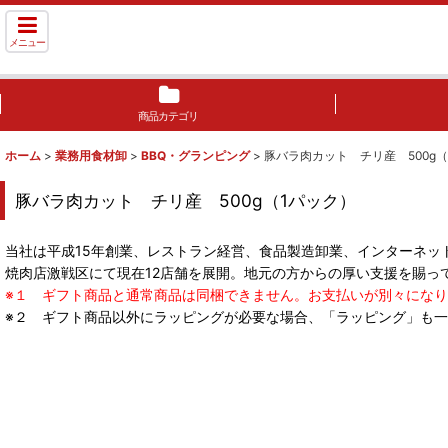
メニュー
商品カテゴリ
ホーム
>
業務用食材卸
>
BBQ・グランピング
>
豚バラ肉カット チリ産 500g（
豚バラ肉カット チリ産 500g（1パック）
当社は平成15年創業、レストラン経営、食品製造卸業、インターネッ
焼肉店激戦区にて現在12店舗を展開。地元の方からの厚い支援を賜っ
※１ ギフト商品と通常商品は同梱できません。お支払いが別々にな
※２ ギフト商品以外にラッピングが必要な場合、「ラッピング」も